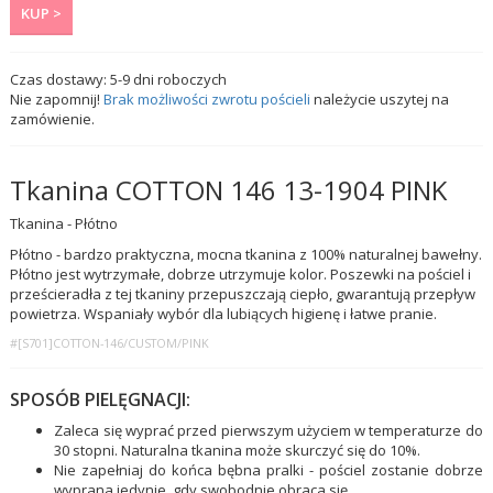
KUP >
Czas dostawy:
5-9
dni roboczych
Nie zapomnij!
Brak możliwości zwrotu pościeli
należycie uszytej na
zamówienie.
Tkanina COTTON 146 13-1904 PINK
Tkanina - Płótno
Płótno - bardzo praktyczna, mocna tkanina z 100% naturalnej bawełny.
Płótno jest wytrzymałe, dobrze utrzymuje kolor. Poszewki na pościel i
prześcieradła z tej tkaniny przepuszczają ciepło, gwarantują przepływ
powietrza. Wspaniały wybór dla lubiących higienę i łatwe pranie.
#[S701]COTTON-146/CUSTOM/PINK
SPOSÓB PIELĘGNACJI:
Zaleca się wyprać przed pierwszym użyciem w temperaturze do
30 stopni. Naturalna tkanina może skurczyć się do 10%.
Nie zapełniaj do końca bębna pralki - pościel zostanie dobrze
wyprana jedynie, gdy swobodnie obraca się.