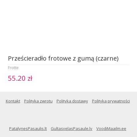
Prześcieradło frotowe z gumą (czarne)
Frotte
55.20 zł
Kontakt
Polityka zwrotu
Polityka dostawy
Polityka prywatności
PatalynesPasaulis.lt
GultasvelasPasaule.lv
VoodiMaailm.ee