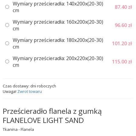
Wymiary prześcieradła: 140x200x(20-30)
87.40
zł
сm
Wymiary prześcieradła: 160x200x(20-30)
96.60
zł
сm
Wymiary prześcieradła: 180x200x(20-30)
101.20
zł
cm
Wymiary prześcieradła: 200x220x(20-30)
115.00
zł
сm
Czas dostawy:
dni roboczych
Uwaga!
Zwrot towaru
Prześcieradło flanela z gumką
FLANELOVE LIGHT SAND
Tkanina - Flanela