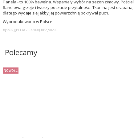
Flanela - to 100% bawełna. Wspaniały wybór na sezon zimowy. Pościel
flanelowa grzeje i tworzy poczucie przytulności. Tkanina jest drapana,
dlatego wydaje się jakby jej powierzchnię pokrywał puch.
Wyprodukowano w Polsce
#[S502][PFLAG90X200/J.BEZ]90200
Polecamy
NOWOŚĆ