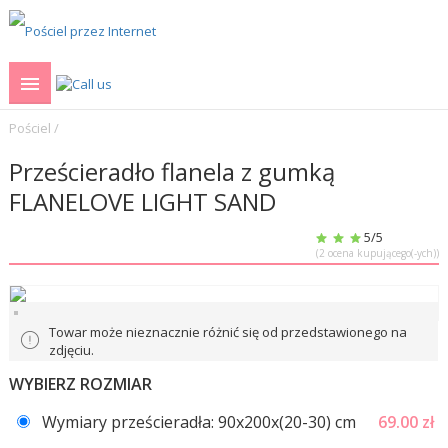
Pościel
/
Prześcieradło flanela z gumką
FLANELOVE LIGHT SAND
5
/5
(
2
ocena kupującego(-ych))
Towar może nieznacznie różnić się od przedstawionego na
zdjęciu.
WYBIERZ ROZMIAR
Wymiary prześcieradła: 90x200x(20-30) сm
69.00
zł