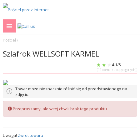
Pościel
/
Szlafrok WELLSOFT KARMEL
4.1
/5
(
11
ocena kupującego(-ych))
Towar może nieznacznie różnić się od przedstawionego na
zdjęciu.
Przepraszamy, ale w tej chwili brak tego produktu
Uwaga!
Zwrot towaru