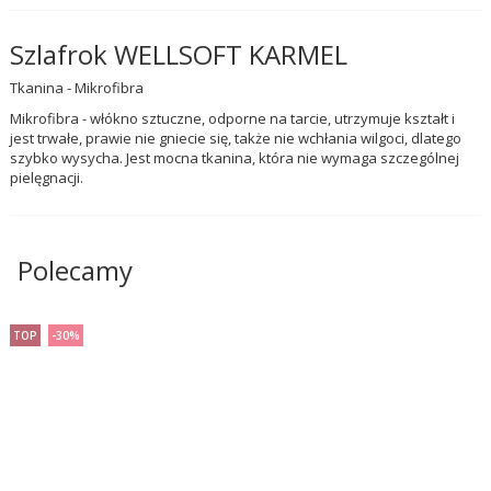
Szlafrok WELLSOFT KARMEL
Tkanina - Mikrofibra
Mikrofibra - włókno sztuczne, odporne na tarcie, utrzymuje kształt i
jest trwałe, prawie nie gniecie się, także nie wchłania wilgoci, dlatego
szybko wysycha. Jest mocna tkanina, która nie wymaga szczególnej
pielęgnacji.
Polecamy
TOP
-30%