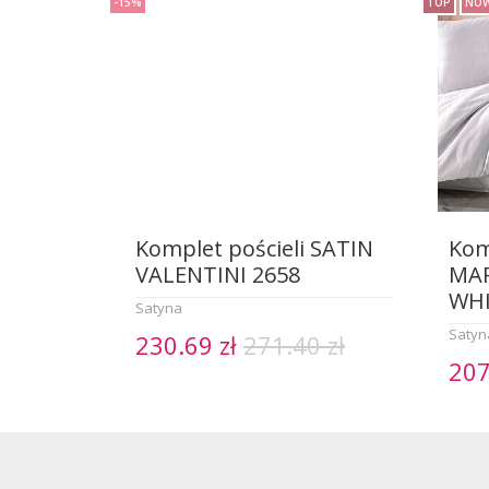
-15%
TOP
NOW
Komplet pościeli SATIN
Kom
VALENTINI 2658
MAR
WH
Satyna
Satyn
230.69 zł
271.40 zł
207