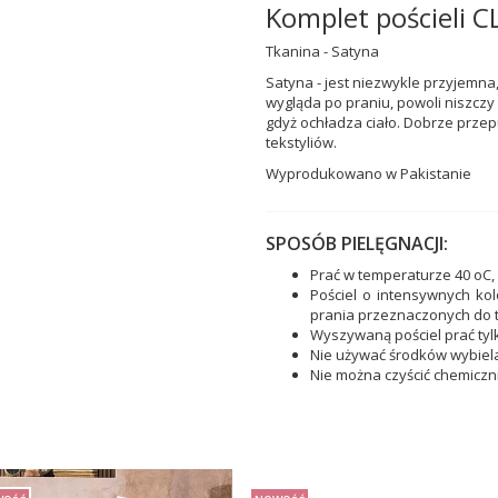
Komplet pościeli 
Tkanina - Satyna
Satyna - jest niezwykle przyjemna
wygląda po praniu, powoli niszczy 
gdyż ochładza ciało. Dobrze przep
tekstyliów.
Wyprodukowano w Pakistanie
SPOSÓB PIELĘGNACJI:
Prać w temperaturze 40 oC,
Pościel o intensywnych ko
prania przeznaczonych do 
Wyszywaną pościel prać tyl
Nie używać środków wybiel
Nie można czyścić chemiczn