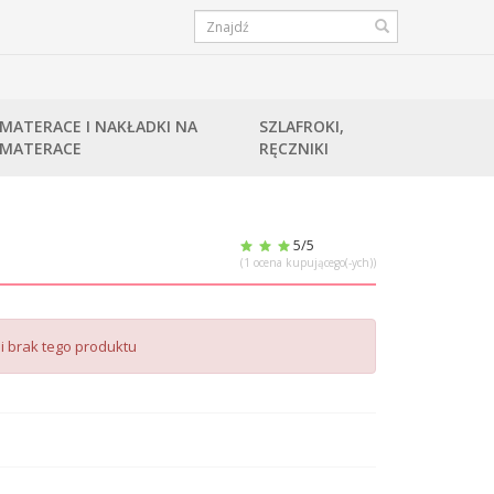
MATERACE I NAKŁADKI NA
SZLAFROKI,
MATERACE
RĘCZNIKI
5
/5
(
1
ocena kupującego(-ych))
i brak tego produktu