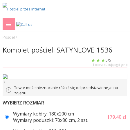
Pościel
/
Komplet pościeli SATYNLOVE 1536
5
/5
(
1
ocena kupującego(-ych))
Towar może nieznacznie różnić się od przedstawionego na
zdjęciu.
WYBIERZ ROZMIAR
Wymiary kołdry: 180x200 cm
179.40
zł
Wymiary poduszki: 70x80 cm, 2 szt.