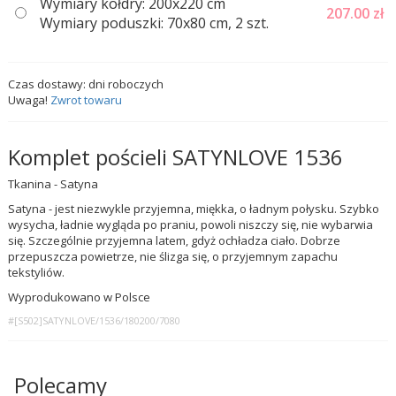
Wymiary kołdry: 200x220 cm
207.00
zł
Wymiary poduszki: 70x80 cm, 2 szt.
Czas dostawy:
dni roboczych
Uwaga!
Zwrot towaru
Komplet pościeli SATYNLOVE 1536
Tkanina - Satyna
Satyna - jest niezwykle przyjemna, miękka, o ładnym połysku. Szybko
wysycha, ładnie wygląda po praniu, powoli niszczy się, nie wybarwia
się. Szczególnie przyjemna latem, gdyż ochładza ciało. Dobrze
przepuszcza powietrze, nie ślizga się, o przyjemnym zapachu
tekstyliów.
Wyprodukowano w Polsce
#[S502]SATYNLOVE/1536/180200/7080
Polecamy