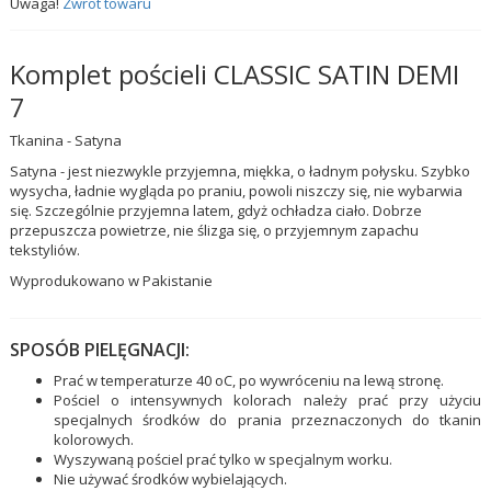
Uwaga!
Zwrot towaru
Komplet pościeli CLASSIC SATIN DEMI
7
Tkanina - Satyna
Satyna - jest niezwykle przyjemna, miękka, o ładnym połysku. Szybko
wysycha, ładnie wygląda po praniu, powoli niszczy się, nie wybarwia
się. Szczególnie przyjemna latem, gdyż ochładza ciało. Dobrze
przepuszcza powietrze, nie ślizga się, o przyjemnym zapachu
tekstyliów.
Wyprodukowano w Pakistanie
SPOSÓB PIELĘGNACJI:
Prać w temperaturze 40 oC, po wywróceniu na lewą stronę.
Pościel o intensywnych kolorach należy prać przy użyciu
specjalnych środków do prania przeznaczonych do tkanin
kolorowych.
Wyszywaną pościel prać tylko w specjalnym worku.
Nie używać środków wybielających.