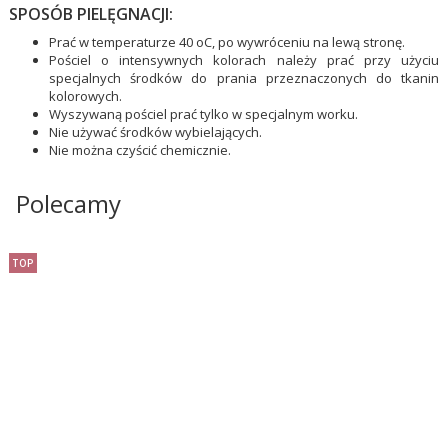
SPOSÓB PIELĘGNACJI:
Prać w temperaturze 40 oC, po wywróceniu na lewą stronę.
Pościel o intensywnych kolorach należy prać przy użyciu
specjalnych środków do prania przeznaczonych do tkanin
kolorowych.
Wyszywaną pościel prać tylko w specjalnym worku.
Nie używać środków wybielających.
Nie można czyścić chemicznie.
Polecamy
TOP