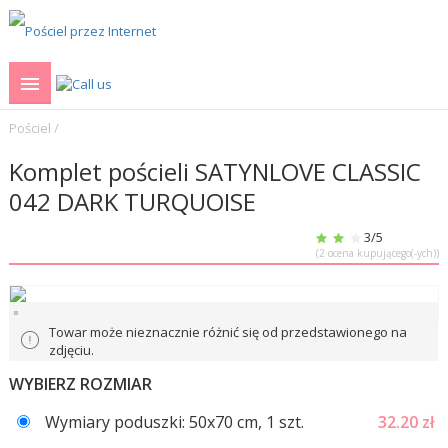
Pościel
/
Komplet pościeli SATYNLOVE CLASSIC
042 DARK TURQUOISE
3
/5
(
2
ocena kupującego(-ych))
Towar może nieznacznie różnić się od przedstawionego na
zdjęciu.
WYBIERZ ROZMIAR
Wymiary poduszki: 50x70 cm, 1 szt.
32.20
zł