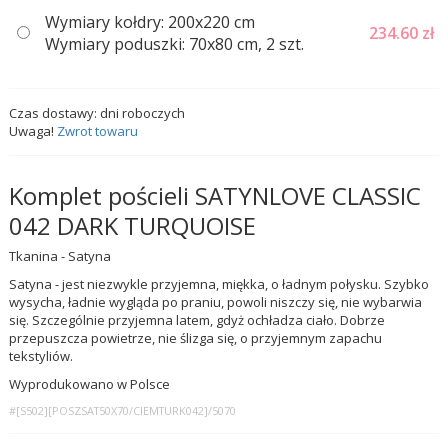
Wymiary kołdry: 200x220 cm
234.60
zł
Wymiary poduszki: 70x80 cm, 2 szt.
Czas dostawy:
dni roboczych
Uwaga!
Zwrot towaru
Komplet pościeli SATYNLOVE CLASSIC
042 DARK TURQUOISE
Tkanina - Satyna
Satyna - jest niezwykle przyjemna, miękka, o ładnym połysku. Szybko
wysycha, ładnie wygląda po praniu, powoli niszczy się, nie wybarwia
się. Szczególnie przyjemna latem, gdyż ochładza ciało. Dobrze
przepuszcza powietrze, nie ślizga się, o przyjemnym zapachu
tekstyliów.
Wyprodukowano w Polsce
#[S502][POSZSAT50X70/CIEMTURK042]/5070