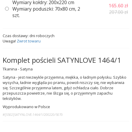
Wymiary kołdry: 200x220 cm
165.60
zł
Wymiary poduszki: 70x80 cm, 2
207.00 zł
szt.
Czas dostawy:
dni roboczych
Uwaga!
Zwrot towaru
Komplet pościeli SATYNLOVE 1464/1
Tkanina - Satyna
Satyna - jest niezwykle przyjemna, miękka, o ładnym połysku. Szybko
wysycha, ładnie wygląda po praniu, powoli niszczy się, nie wybarwia
się. Szczególnie przyjemna latem, gdyż ochładza ciało. Dobrze
przepuszcza powietrze, nie ślizga się, o przyjemnym zapachu
tekstyliów.
Wyprodukowano w Polsce
#[S502]SATYNLOVE-1464/1/200220/5070