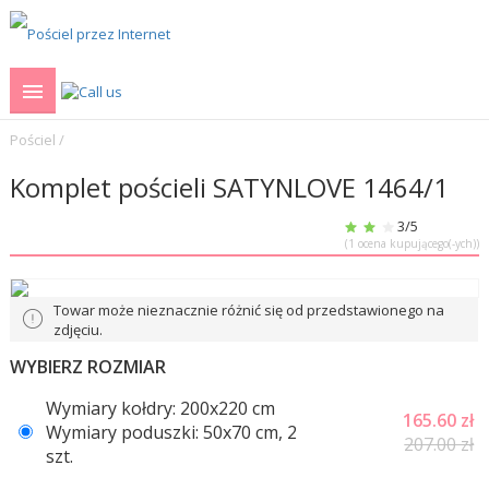
Pościel
/
Komplet pościeli SATYNLOVE 1464/1
3
/5
(
1
ocena kupującego(-ych))
Towar może nieznacznie różnić się od przedstawionego na
zdjęciu.
WYBIERZ ROZMIAR
Wymiary kołdry: 200x220 cm
165.60
zł
Wymiary poduszki: 50x70 cm, 2
207.00 zł
szt.