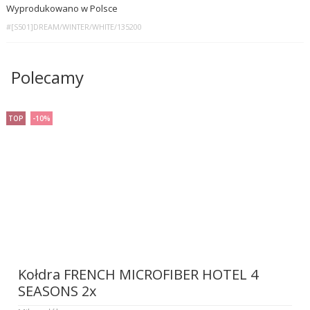
Wyprodukowano w Polsce
#[S501]DREAM/WINTER/WHITE/135200
Polecamy
TOP
-10%
Kołdra FRENCH MICROFIBER HOTEL 4
SEASONS 2x