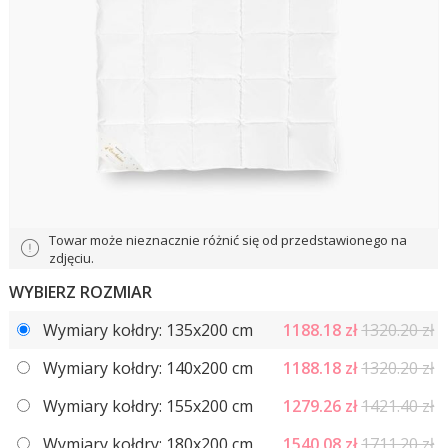
Towar może nieznacznie różnić się od przedstawionego na
zdjęciu.
WYBIERZ ROZMIAR
Wymiary kołdry: 135x200 cm
1188.18
zł
1320.20 zł
Wymiary kołdry: 140x200 cm
1188.18
zł
1320.20 zł
Wymiary kołdry: 155x200 cm
1279.26
zł
1421.40 zł
Wymiary kołdry: 180x200 cm
1540.08
zł
1711.20 zł