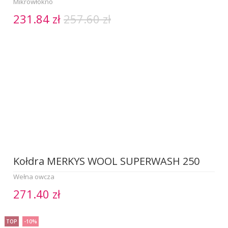
Mikrowłókno
231.84 zł
257.60 zł
Kołdra MERKYS WOOL SUPERWASH 250
Wełna owcza
271.40 zł
TOP
-10%