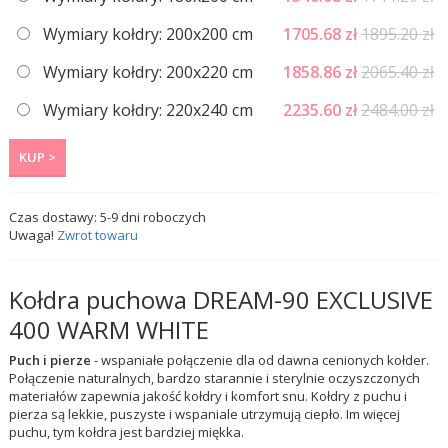
Wymiary kołdry: 200x200 cm
1705.68
zł
1895.20 zł
Wymiary kołdry: 200x220 cm
1858.86
zł
2065.40 zł
Wymiary kołdry: 220x240 cm
2235.60
zł
2484.00 zł
KUP >
Czas dostawy:
5-9
dni roboczych
Uwaga!
Zwrot towaru
Kołdra puchowa DREAM-90 EXCLUSIVE
400 WARM WHITE
Puch i pierze
- wspaniałe połączenie dla od dawna cenionych kołder.
Połączenie naturalnych, bardzo starannie i sterylnie oczyszczonych
materiałów zapewnia jakość kołdry i komfort snu. Kołdry z puchu i
pierza są lekkie, puszyste i wspaniale utrzymują ciepło. Im więcej
puchu, tym kołdra jest bardziej miękka.