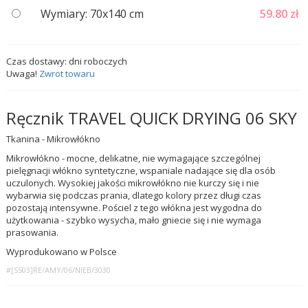
Wymiary: 70x140 cm
59.80
zł
Czas dostawy:
dni roboczych
Uwaga!
Zwrot towaru
Ręcznik TRAVEL QUICK DRYING 06 SKY
Tkanina - Mikrowłókno
Mikrowłókno - mocne, delikatne, nie wymagające szczególnej
pielęgnacji włókno syntetyczne, wspaniale nadające się dla osób
uczulonych. Wysokiej jakości mikrowłókno nie kurczy się i nie
wybarwia się podczas prania, dlatego kolory przez długi czas
pozostają intensywne. Pościel z tego włókna jest wygodna do
użytkowania - szybko wysycha, mało gniecie się i nie wymaga
prasowania.
Wyprodukowano w Polsce
#[S503]RE/AMY/06/NIEB/3030