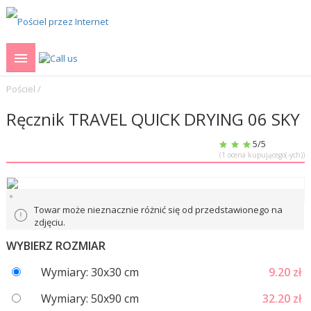
Pościel
/
Ręcznik TRAVEL QUICK DRYING 06 SKY
5
/5
(
1
ocena kupującego(-ych))
Towar może nieznacznie różnić się od przedstawionego na
zdjęciu.
WYBIERZ ROZMIAR
Wymiary: 30x30 cm
9.20
zł
Wymiary: 50x90 cm
32.20
zł