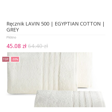
Ręcznik LAVIN 500 | EGYPTIAN COTTON |
GREY
Płótno
45.08 zł
64.40 zł
TOP
-30%