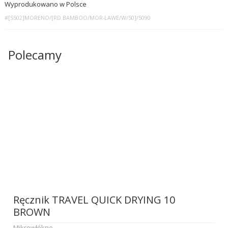
Wyprodukowano w Polsce
#[S502]MORENO/[RD.BAMBOO/MOR-LAWE/W/50]/5090
Polecamy
Ręcznik TRAVEL QUICK DRYING 10
BROWN
Mikrowłókno