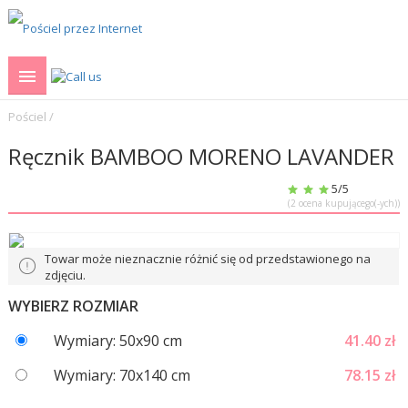
Pościel
/
Ręcznik BAMBOO MORENO LAVANDER
5
/5
(
2
ocena kupującego(-ych))
Towar może nieznacznie różnić się od przedstawionego na
zdjęciu.
WYBIERZ ROZMIAR
Wymiary: 50x90 cm
41.40
zł
Wymiary: 70x140 cm
78.15
zł