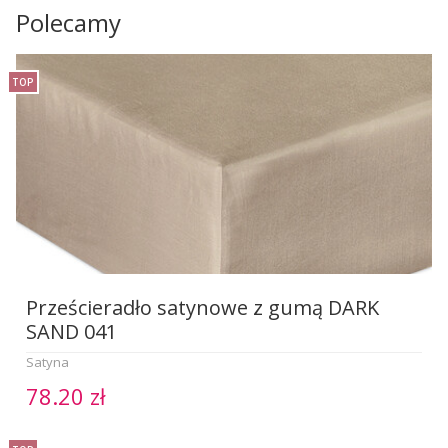
Polecamy
TOP
Prześcieradło satynowe z gumą DARK
SAND 041
Satyna
78.20 zł