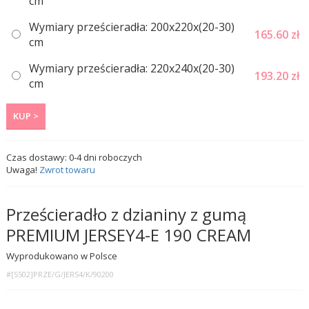
сm
Wymiary prześcieradła: 200x220x(20-30)
165.60
zł
сm
Wymiary prześcieradła: 220x240x(20-30)
193.20
zł
сm
KUP >
Czas dostawy:
0-4
dni roboczych
Uwaga!
Zwrot towaru
Prześcieradło z dzianiny z gumą
PREMIUM JERSEY4-E 190 CREAM
Wyprodukowano w Polsce
#[S502]PRZE/G/JERS4/K/90200