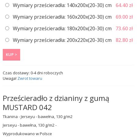
Wymiary prześcieradła: 140x200x(20-30) сm
64.40
zł
Wymiary prześcieradła: 160x200x(20-30) сm
69.00
zł
Wymiary prześcieradła: 180x200x(20-30) cm
73.60
zł
Wymiary prześcieradła: 200x220x(20-30) сm
82.80
zł
KUP >
Czas dostawy:
0-4
dni roboczych
Uwaga!
Zwrot towaru
Prześcieradło z dzianiny z gumą
MUSTARD 042
Tkanina - Jerseyu - bawełna, 130 g/m2
Jerseyu - bawełna, 130 g/m2 -
Wyprodukowano w Polsce