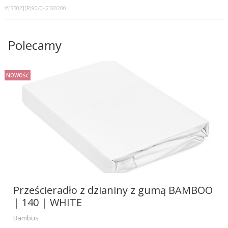
#[S502][PJ90/042]90200
Polecamy
NOWOŚĆ
Prześcieradło z dzianiny z gumą BAMBOO
| 140 | WHITE
Bambus