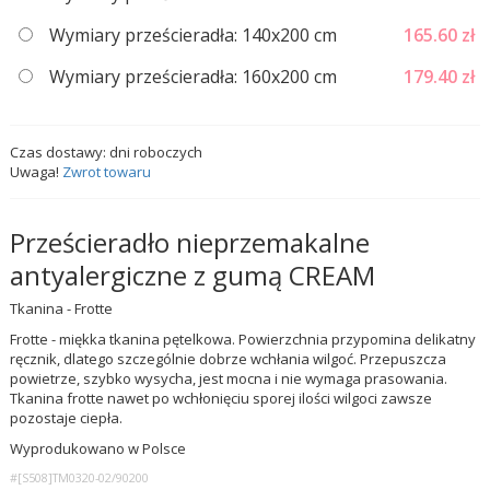
Wymiary prześcieradła: 140x200 cm
165.60
zł
Wymiary prześcieradła: 160x200 cm
179.40
zł
Czas dostawy:
dni roboczych
Uwaga!
Zwrot towaru
Prześcieradło nieprzemakalne
antyalergiczne z gumą CREAM
Tkanina - Frotte
Frotte - miękka tkanina pętelkowa. Powierzchnia przypomina delikatny
ręcznik, dlatego szczególnie dobrze wchłania wilgoć. Przepuszcza
powietrze, szybko wysycha, jest mocna i nie wymaga prasowania.
Tkanina frotte nawet po wchłonięciu sporej ilości wilgoci zawsze
pozostaje ciepła.
Wyprodukowano w Polsce
#[S508]TM0320-02/90200