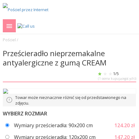
Pościel
/
Prześcieradło nieprzemakalne
antyalergiczne z gumą CREAM
1
/5
(
1
ocena kupującego(-ych))
Towar może nieznacznie różnić się od przedstawionego na
zdjęciu.
WYBIERZ ROZMIAR
Wymiary prześcieradła: 90x200 сm
124.20
zł
Wymiary prześcieradła: 120x200 cm
147.20
zł