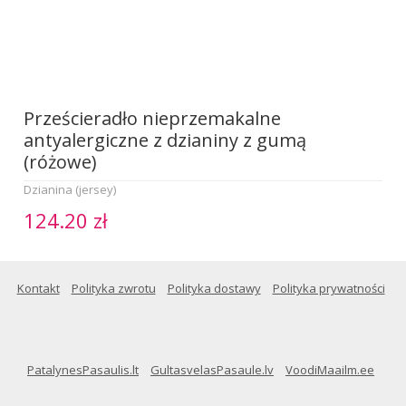
Prześcieradło nieprzemakalne
antyalergiczne z dzianiny z gumą
(różowe)
Dzianina (jersey)
124.20 zł
Kontakt
Polityka zwrotu
Polityka dostawy
Polityka prywatności
PatalynesPasaulis.lt
GultasvelasPasaule.lv
VoodiMaailm.ee