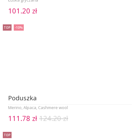
Łuska gryczana
101.20 zł
TOP
-10%
Poduszka
Merino, Alpaca, Cashmere wool
111.78 zł
124.20 zł
TOP