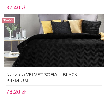
87.40 zł
NOWOŚĆ
Narzuta VELVET SOFIA | BLACK |
PREMIUM
78.20 zł