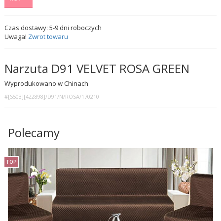
Czas dostawy:
5-9
dni roboczych
Uwaga!
Zwrot towaru
Narzuta D91 VELVET ROSA GREEN
Wyprodukowano w Chinach
#[S503][422898]/D91/N/ROSA/170210
Polecamy
TOP