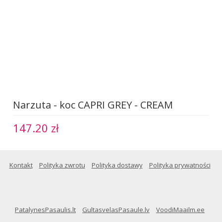
Narzuta - koc CAPRI GREY - CREAM
147.20 zł
Kontakt
Polityka zwrotu
Polityka dostawy
Polityka prywatności
PatalynesPasaulis.lt
GultasvelasPasaule.lv
VoodiMaailm.ee