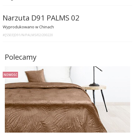
Narzuta D91 PALMS 02
Wyprodukowano w Chinach
#[S503]D91/N/PALMS/02/200220
Polecamy
NOWOŚĆ