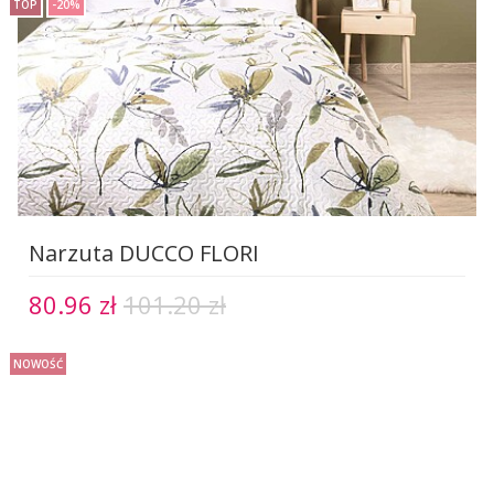
TOP
-20%
Narzuta DUCCO FLORI
80.96 zł
101.20 zł
NOWOŚĆ