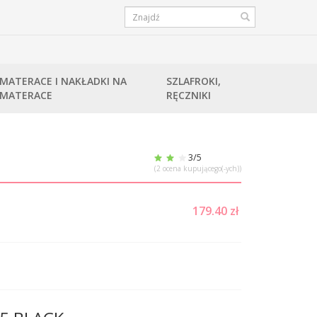
MATERACE I NAKŁADKI NA
SZLAFROKI,
MATERACE
RĘCZNIKI
3
/5
(
2
ocena kupującego(-ych))
179.40
zł