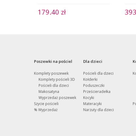
179.40 zł
393
Poszewki na pościel
Dla dzieci
K
Komplety poszewek
Pościeli dla dzieci
K
Komplety pościeli 3D
Kołderki
Pościeli dla dzieci
Poduszeczki
Makosatyna
Prześcieradełka
Wyprzedaż poszewek
Kocyki
Szycie pościeli
Materacyki
P
% Wyprzedaż
Narzuty dla dzieci