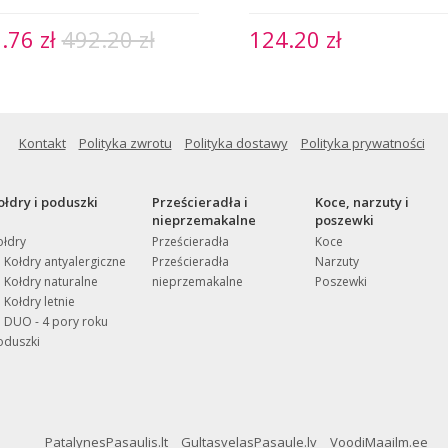
.76 zł
492.20 zł
124.20 zł
Kontakt
Polityka zwrotu
Polityka dostawy
Polityka prywatności
ołdry i poduszki
Prześcieradła i
Koce, narzuty i
nieprzemakalne
poszewki
ołdry
Prześcieradła
Koce
Kołdry antyalergiczne
Prześcieradła
Narzuty
Kołdry naturalne
nieprzemakalne
Poszewki
Kołdry letnie
DUO - 4 pory roku
oduszki
PatalynesPasaulis.lt
GultasvelasPasaule.lv
VoodiMaailm.ee