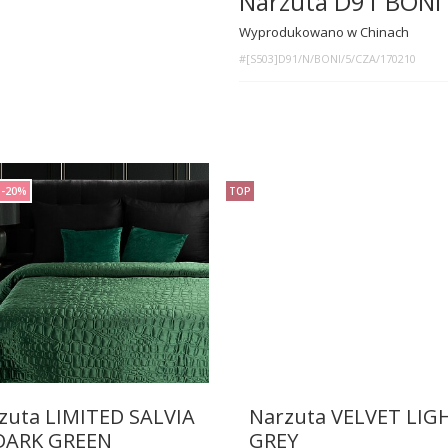
Narzuta D91 BONI
Wyprodukowano w Chinach
#[S503]D91/N/BONI/5/CZA/170210
-20%
TOP
zuta LIMITED SALVIA
Narzuta VELVET LIG
 DARK GREEN
GREY