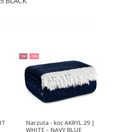
 5 BLACK
TOP
-10%
HT
Narzuta - koc AKRYL 29 |
WHITE – NAVY BLUE