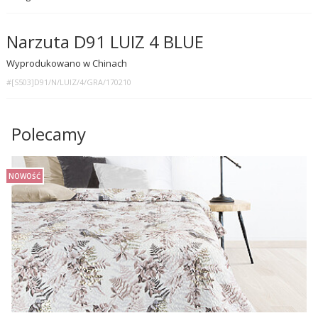
Narzuta D91 LUIZ 4 BLUE
Wyprodukowano w Chinach
#[S503]D91/N/LUIZ/4/GRA/170210
Polecamy
NOWOŚĆ