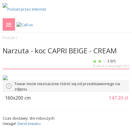
Pościel
/
Narzuta - koc CAPRI BEIGE - CREAM
3.9
/5
(
8
ocena kupującego(-ych))
Towar może nieznacznie różnić się od przedstawionego na
zdjęciu.
160x200 cm
147.20
zł
Czas dostawy:
dni roboczych
Uwaga!
Zwrot towaru