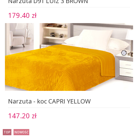
Narzuta D91 LUIZ 3 BROWN
179.40 zł
Narzuta - koc CAPRI YELLOW
147.20 zł
TOP
NOWOŚĆ