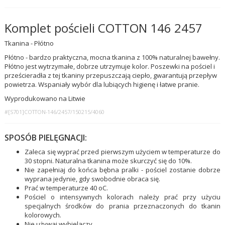
Komplet pościeli COTTON 146 2457
Tkanina - Płótno
Płótno - bardzo praktyczna, mocna tkanina z 100% naturalnej bawełny.
Płótno jest wytrzymałe, dobrze utrzymuje kolor. Poszewki na pościel i
prześcieradła z tej tkaniny przepuszczają ciepło, gwarantują przepływ
powietrza. Wspaniały wybór dla lubiących higienę i łatwe pranie.
Wyprodukowano na Litwie
#[S701]COTTON-146/2457/150215/4060
SPOSÓB PIELĘGNACJI:
Zaleca się wyprać przed pierwszym użyciem w temperaturze do
30 stopni. Naturalna tkanina może skurczyć się do 10%.
Nie zapełniaj do końca bębna pralki - pościel zostanie dobrze
wyprana jedynie, gdy swobodnie obraca się.
Prać w temperaturze 40 oC.
Pościel o intensywnych kolorach należy prać przy użyciu
specjalnych środków do prania przeznaczonych do tkanin
kolorowych.
Nie używaj wybielaczy.