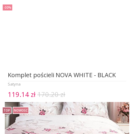
-30%
Komplet pościeli NOVA WHITE - BLACK
Satyna
119.14 zł
170.20 zł
TOP
NOWOŚĆ