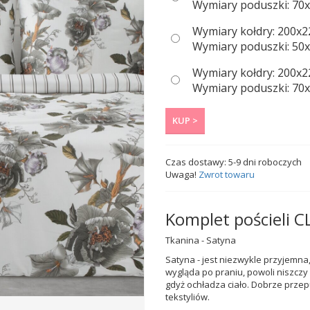
Wymiary poduszki: 70x8
Wymiary kołdry: 200x2
Wymiary poduszki: 50x7
Wymiary kołdry: 200x2
Wymiary poduszki: 70x8
KUP >
Czas dostawy:
5-9
dni roboczych
Uwaga!
Zwrot towaru
Komplet pościeli 
Tkanina - Satyna
Satyna - jest niezwykle przyjemna
wygląda po praniu, powoli niszczy 
gdyż ochładza ciało. Dobrze przep
tekstyliów.