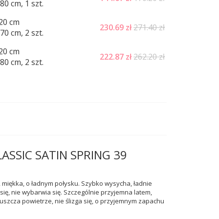
0 cm, 1 szt.
20 cm
230.69
zł
271.40 zł
0 cm, 2 szt.
20 cm
222.87
zł
262.20 zł
0 cm, 2 szt.
CLASSIC SATIN SPRING 39
, miękka, o ładnym połysku. Szybko wysycha, ładnie
się, nie wybarwia się. Szczególnie przyjemna latem,
uszcza powietrze, nie ślizga się, o przyjemnym zapachu