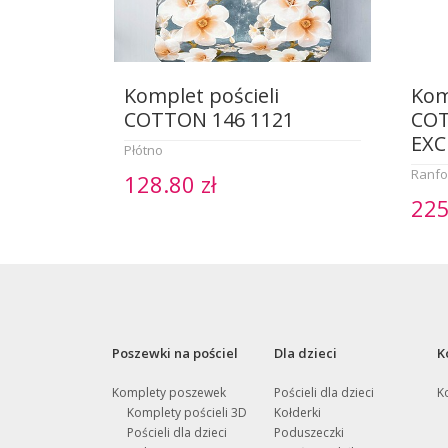
Komplet pościeli
Kom
COTTON 146 1121
CO
EXC
Płótno
Ranfo
128.80 zł
225
Poszewki na pościel
Dla dzieci
K
Komplety poszewek
Pościeli dla dzieci
K
Komplety pościeli 3D
Kołderki
Pościeli dla dzieci
Poduszeczki