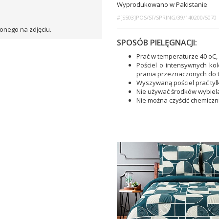
Wyprodukowano w Pakistanie
#[S503]POS/ST/SPRING/39/140200/5070
onego na zdjęciu.
SPOSÓB PIELĘGNACJI:
Prać w temperaturze 40 oC,
Pościel o intensywnych ko
prania przeznaczonych do 
Wyszywaną pościel prać tyl
Nie używać środków wybiel
Nie można czyścić chemiczn