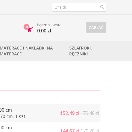
Łączna kwota
0
ZAPŁAĆ
0.00 zł
MATERACE I NAKŁADKI NA
SZLAFROKI,
MATERACE
RĘCZNIKI
00 cm
152.49
zł
179.40 zł
0 cm, 1 szt.
00 cm
144.67
zł
170.20 zł