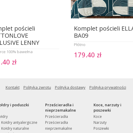
plet pościeli
Komplet pościeli ELL
TTONLOVE
BA09
LUSIVE LENNY
Płótno
rce 100% bawełna
179.40 zł
.40 zł
Kontakt
Polityka zwrotu
Polityka dostawy
Polityka prywatności
ołdry i poduszki
Prześcieradła i
Koce, narzuty i
nieprzemakalne
poszewki
ołdry
Prześcieradła
Koce
Kołdry antyalergiczne
Prześcieradła
Narzuty
Kołdry naturalne
nieprzemakalne
Poszewki