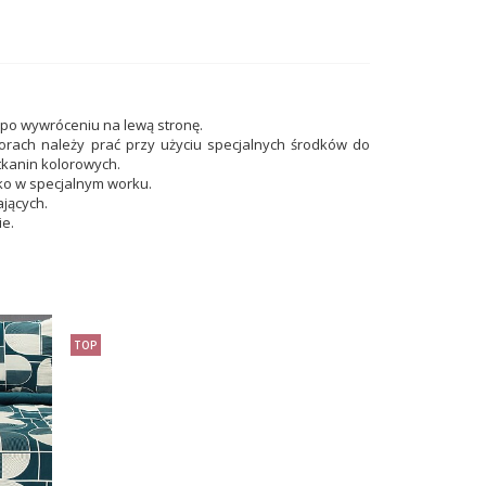
 po wywróceniu na lewą stronę.
lorach należy prać przy użyciu specjalnych środków do
tkanin kolorowych.
ko w specjalnym worku.
ających.
ie.
TOP