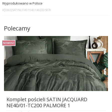
Wyprodukowano w Polsce
#[S502]SATYNLOVE/1540/140200/5070
Polecamy
NOWOŚĆ
Komplet pościeli SATIN JACQUARD
NE40/01-TC200 PALMORE 1