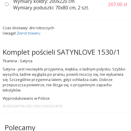
Wymiary kołdry: 200x220 cm
207.00
zł
Wymiary poduszki: 70x80 cm, 2 szt.
Czas dostawy:
dni roboczych
Uwaga!
Zwrot towaru
Komplet pościeli SATYNLOVE 1530/1
Tkanina - Satyna
Satyna - jest niezwykle przyjemna, miękka, o ładnym połysku. Szybko
wysycha, ładnie wygląda po praniu, powoli niszczy się, nie wybarwia
się. Szczególnie przyjemna latem, gdyż ochładza ciało. Dobrze
przepuszcza powietrze, nie ślizga się, o przyjemnym zapachu
tekstyliów.
Wyprodukowano w Polsce
#[S502]SATYNLOVE-1530/1/200220/5070
Polecamy