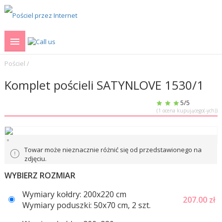
Pościel
/
Komplet pościeli SATYNLOVE 1530/1
5
/5
(
1
ocena kupującego(-ych))
Towar może nieznacznie różnić się od przedstawionego na
zdjęciu.
WYBIERZ ROZMIAR
Wymiary kołdry: 200x220 cm
207.00
zł
Wymiary poduszki: 50x70 cm, 2 szt.