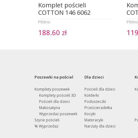
Komplet pościeli
Kom
COTTON 146 6062
COT
Płótno
Płótn
188.60 zł
119
Poszewki na pościel
Dla dzieci
K
Komplety poszewek
Pościeli dla dzieci
K
Komplety pościeli 3D
Kołderki
Pościeli dla dzieci
Poduszeczki
Makosatyna
Prześcieradełka
Wyprzedaż poszewek
Kocyki
Szycie pościeli
Materacyki
P
% Wyprzedaż
Narzuty dla dzieci