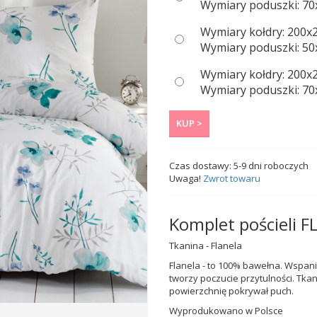
Wymiary poduszki: 70x
Wymiary kołdry: 200x
Wymiary poduszki: 50x
Wymiary kołdry: 200x
Wymiary poduszki: 70x
KUP >
Czas dostawy:
5-9
dni roboczych
Uwaga!
Zwrot towaru
Komplet pościeli 
Tkanina - Flanela
Flanela - to 100% bawełna. Wspani
tworzy poczucie przytulności. Tkan
powierzchnię pokrywał puch.
Wyprodukowano w Polsce