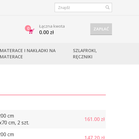
Łączna kwota
0
ZAPŁAĆ
0.00 zł
MATERACE I NAKŁADKI NA
SZLAFROKI,
MATERACE
RĘCZNIKI
200 cm
161.00
zł
70 cm, 2 szt.
200 cm
147.20
zł