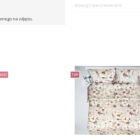
#[S502][31504/1]160200/5070
onego na zdjęciu.
OŚĆ
TOP