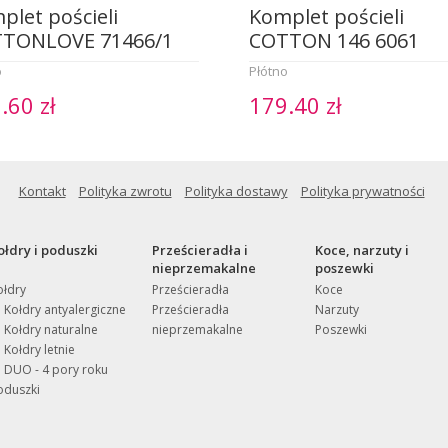
plet pościeli
Komplet pościeli
TONLOVE 71466/1
COTTON 146 6061
o
Płótno
.60 zł
179.40 zł
Kontakt
Polityka zwrotu
Polityka dostawy
Polityka prywatności
ołdry i poduszki
Prześcieradła i
Koce, narzuty i
nieprzemakalne
poszewki
ołdry
Prześcieradła
Koce
Kołdry antyalergiczne
Prześcieradła
Narzuty
Kołdry naturalne
nieprzemakalne
Poszewki
Kołdry letnie
DUO - 4 pory roku
oduszki