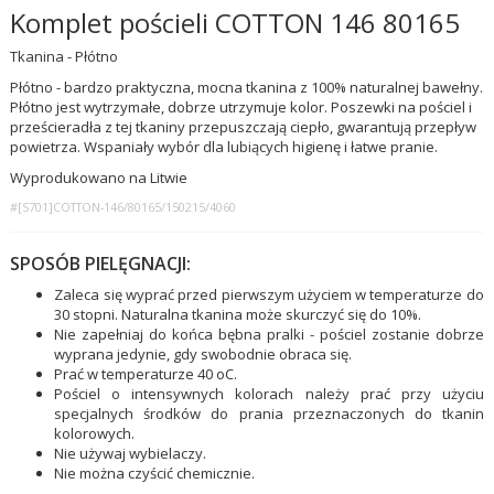
Komplet pościeli COTTON 146 80165
Tkanina - Płótno
Płótno - bardzo praktyczna, mocna tkanina z 100% naturalnej bawełny.
Płótno jest wytrzymałe, dobrze utrzymuje kolor. Poszewki na pościel i
prześcieradła z tej tkaniny przepuszczają ciepło, gwarantują przepływ
powietrza. Wspaniały wybór dla lubiących higienę i łatwe pranie.
Wyprodukowano na Litwie
#[S701]COTTON-146/80165/150215/4060
SPOSÓB PIELĘGNACJI:
Zaleca się wyprać przed pierwszym użyciem w temperaturze do
30 stopni. Naturalna tkanina może skurczyć się do 10%.
Nie zapełniaj do końca bębna pralki - pościel zostanie dobrze
wyprana jedynie, gdy swobodnie obraca się.
Prać w temperaturze 40 oC.
Pościel o intensywnych kolorach należy prać przy użyciu
specjalnych środków do prania przeznaczonych do tkanin
kolorowych.
Nie używaj wybielaczy.
Nie można czyścić chemicznie.