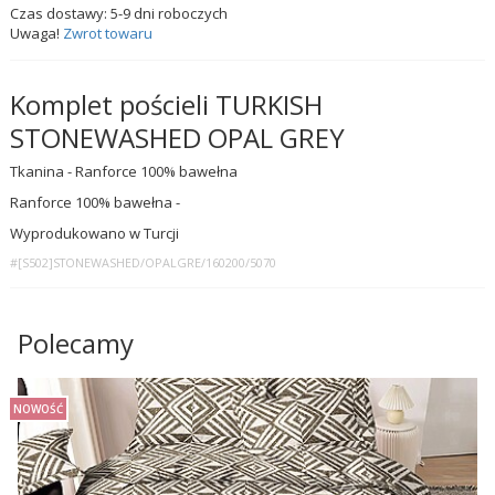
Czas dostawy:
5-9
dni roboczych
Uwaga!
Zwrot towaru
Komplet pościeli TURKISH
STONEWASHED OPAL GREY
Tkanina - Ranforce 100% bawełna
Ranforce 100% bawełna -
Wyprodukowano w Turcji
#[S502]STONEWASHED/OPALGRE/160200/5070
Polecamy
NOWOŚĆ