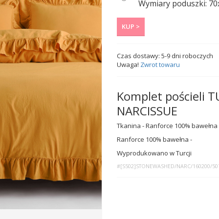
Wymiary poduszki: 70x
KUP >
Czas dostawy:
5-9
dni roboczych
Uwaga!
Zwrot towaru
Komplet pościeli
NARCISSUE
Tkanina - Ranforce 100% bawełna
Ranforce 100% bawełna -
Wyprodukowano w Turcji
#[S502]STONEWASHED/NARC/160200/50