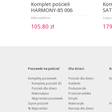
Komplet pościeli
Kom
HARMONY-85 006
SAT
Mikrowłókno
Satyn
105.80 zł
179
Poszewki na pościel
Dla dzieci
K
Komplety poszewek
Pościeli dla dzieci
K
Komplety pościeli 3D
Kołderki
Pościeli dla dzieci
Poduszeczki
Makosatyna
Prześcieradełka
Wyprzedaż poszewek
Kocyki
Szycie pościeli
Materacyki
P
% Wyprzedaż
Narzuty dla dzieci