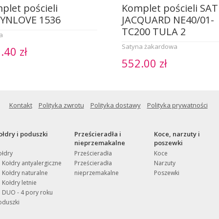
plet pościeli
Komplet pościeli SAT
YNLOVE 1536
JACQUARD NE40/01-
TC200 TULA 2
a
Satyna żakardowa
.40 zł
552.00 zł
Kontakt
Polityka zwrotu
Polityka dostawy
Polityka prywatności
ołdry i poduszki
Prześcieradła i
Koce, narzuty i
nieprzemakalne
poszewki
ołdry
Prześcieradła
Koce
Kołdry antyalergiczne
Prześcieradła
Narzuty
Kołdry naturalne
nieprzemakalne
Poszewki
Kołdry letnie
DUO - 4 pory roku
oduszki