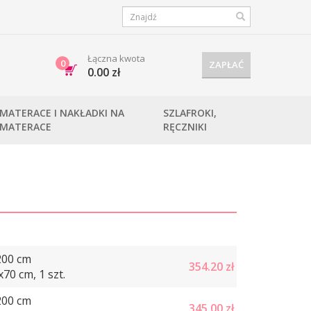
Łączna kwota
0
ZAPŁAĆ
0.00 zł
MATERACE I NAKŁADKI NA
SZLAFROKI,
MATERACE
RĘCZNIKI
200 cm
354.20
zł
70 cm, 1 szt.
200 cm
345.00
zł