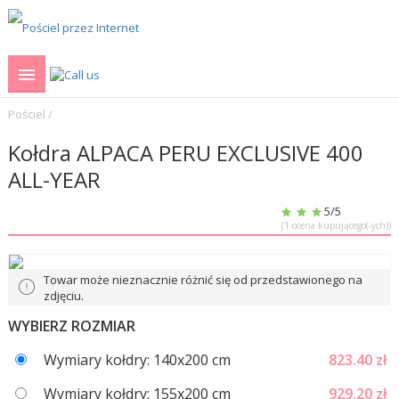
Pościel
/
Kołdra ALPACA PERU EXCLUSIVE 400
ALL-YEAR
5
/5
(
1
ocena kupującego(-ych))
Towar może nieznacznie różnić się od przedstawionego na
zdjęciu.
WYBIERZ ROZMIAR
Wymiary kołdry: 140x200 cm
823.40
zł
Wymiary kołdry: 155x200 cm
929.20
zł