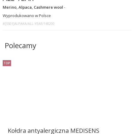
Merino, Alpaca, Cashmere wool
-
Wyprodukowano w Polsce
#[S501]ALPAKA/ALL-YEAR/140200
Polecamy
TOP
Kołdra antyalergiczna MEDISENS