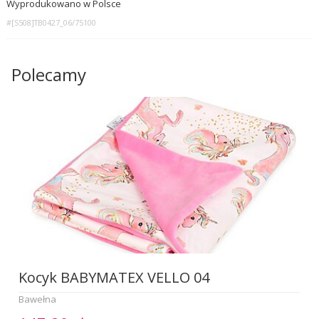
Wyprodukowano w Polsce
#[S508]TB0427_06/75100
Polecamy
Kocyk BABYMATEX VELLO 04
Bawełna