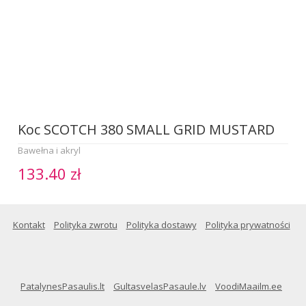
Koc SCOTCH 380 SMALL GRID MUSTARD
Bawełna i akryl
133.40 zł
Kontakt
Polityka zwrotu
Polityka dostawy
Polityka prywatności
PatalynesPasaulis.lt
GultasvelasPasaule.lv
VoodiMaailm.ee