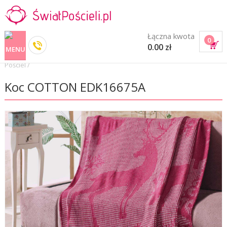
Łączna kwota
0
0.00 zł
Pościel
/
Koc COTTON EDK16675A