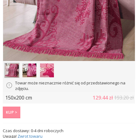
Towar może nieznacznie różnić się od przedstawionego na
zdjęciu.
150x200 cm
129.44
zł
193.20 zł
KUP >
Czas dostawy:
0-4
dni roboczych
Uwaga!
Zwrot towaru